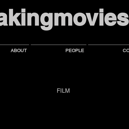
akingmovie
ABOUT
PEOPLE
CO
FILM