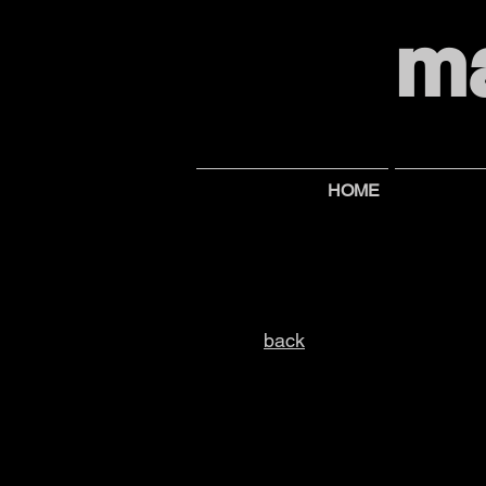
m
HOME
back